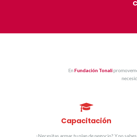
C
En
Fundación Tonali
promovemos 
necesid
Capacitación
¿Necesitas armar tu plan de negocio? Y no sabes